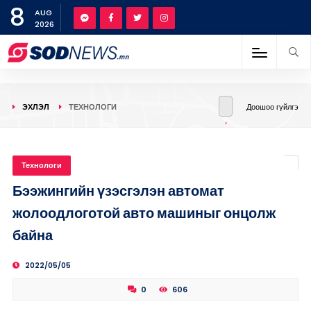
8
AUG
2026
ЭХЛЭЛ
ТЕХНОЛОГИ
Доошоо гүйлгэ
Технологи
Бээжингийн үзэсгэлэн автомат
жолоодлоготой авто машиныг онцолж
байна
2022/05/05
0
606