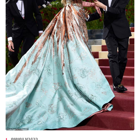
ӨМНӨХ МЭДЭЭ