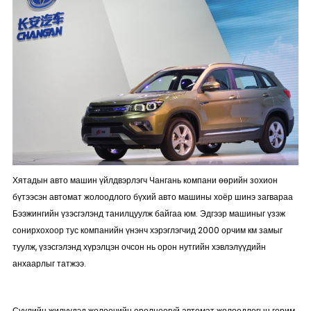
Хятадын авто машин үйлдвэрлэгч Чангань компани өөрийн зохион
бүтээсэн автомат жолоодлого бүхий авто машины хоёр шинэ загвараа
Бээжингийн үзэсгэлэнд танилцуулж байгаа юм. Эдгээр машиныг үзэж
сонирхохоор тус компанийн үнэнч хэрэглэгчид 2000 орчим км замыг
туулж, үзэсгэлэнд хүрэлцэн очсон нь орон нутгийн хэвлэлүүдийн
анхаарлыг татжээ.
Сүүлийн жилүүдэд жолоочийн оролцоогүй автомат жолоодлогын горим