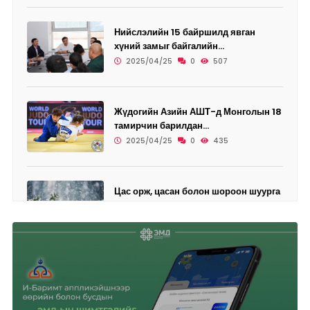
Нийслэлийн 15 байршилд явган
хүний замыг байгалийн...
2025/04/25
0
507
Жүдогийн Азийн АШТ-д Монголын 18
тамирчин барилдан...
2025/04/25
0
435
Цас орж, цасан болон шороон шуурга
шуурахыг онцгой...
2025/04/25
0
457
Өнөөдөр дөрвөн дүүрэгт ЦАХИЛГААН
ХЯЗГААРЛАНА
2025/04/25
0
468