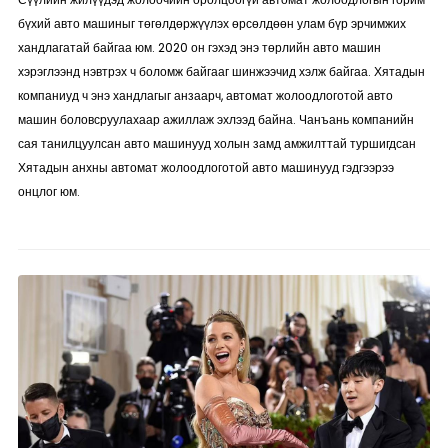
бүхий авто машиныг төгөлдөржүүлэх өрсөлдөөн улам бүр эрчимжих
хандлагатай байгаа юм. 2020 он гэхэд энэ төрлийн авто машин
хэрэглээнд нэвтрэх ч боломж байгааг шинжээчид хэлж байгаа. Хятадын
компаниуд ч энэ хандлагыг анзаарч, автомат жолоодлоготой авто
машин боловсруулахаар ажиллаж эхлээд байна. Чанъань компанийн
сая танилцуулсан авто машинууд холын замд амжилттай туршигдсан
Хятадын анхны автомат жолоодлоготой авто машинууд гэдгээрээ
онцлог юм.