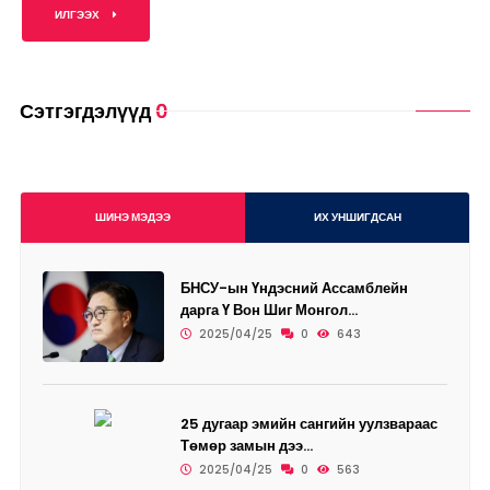
ИЛГЭЭХ
Сэтгэгдэлүүд
0
ШИНЭ МЭДЭЭ
ИХ УНШИГДСАН
БНСУ-ын Үндэсний Ассамблейн
дарга Ү Вон Шиг Монгол...
2025/04/25
0
643
25 дугаар эмийн сангийн уулзвараас
Төмөр замын дээ...
2025/04/25
0
563