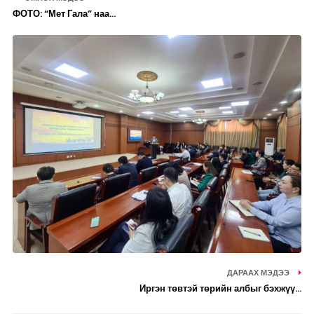
ФОТО: “Мет Гала” наа...
ДАРААХ МЭДЭЭ
Иргэн төвтэй төрийн албыг бэхжүү...