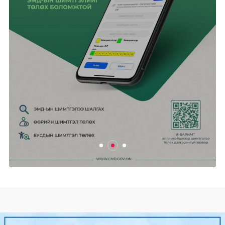
Ази, Номхон далайн бүсийн
"Аспак-2025" ч...
2025/04/24
0
428
Өнөөдөр цахилгаан хязгаарлах
ХУВААРЬ
2025/04/24
0
471
Ганцмод-Гашуунсухайтын төмөр
замын бүтээн байгуула...
2025/04/24
0
485
Гадаад харилцааны сайд Б.Батцэцэг
Унгар улсад алба...
2025/04/24
0
512