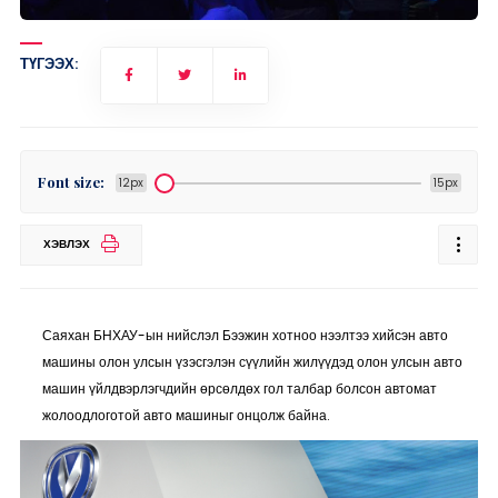
ТҮГЭЭХ:
Font size:
12px
15px
ХЭВЛЭХ
Саяхан БНХАУ-ын нийслэл Бээжин хотноо нээлтээ хийсэн авто
машины олон улсын үзэсгэлэн сүүлийн жилүүдэд олон улсын авто
машин үйлдвэрлэгчдийн өрсөлдөх гол талбар болсон автомат
жолоодлоготой авто машиныг онцолж байна.