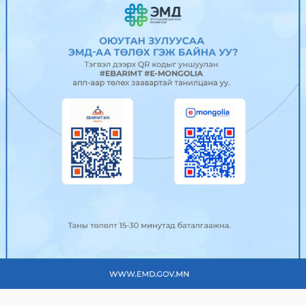
“Power Expo & Festival” ирэх
сарын...
2025/04/24
0
494
УИХ-ын Нийгмийн бодлогын
байнгын хороо хуралдав
2025/04/23
0
480
Нийслэлийн гол болон туслах гудамж
замуудад эвдэрс...
2025/04/23
0
574
АТГ-ын дэргэдэх Олон нийтийн
зөвлөлийн гишүүд нийс...
2025/04/23
0
472