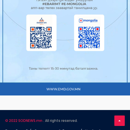
УИХ-ын Нийгмийн бодлогын
байнгын хороо хуралдав
2025/04/23
0
479
Нийслэлийн гол болон туслах гудамж
замуудад эвдэрс...
2025/04/23
0
571
АТГ-ын дэргэдэх Олон нийтийн
зөвлөлийн гишүүд нийс...
2025/04/23
0
471
"Улаанбаатар марафон 2025” олон
© 2022 SODNEWS.mn
. All rights reserved.
улсын г...