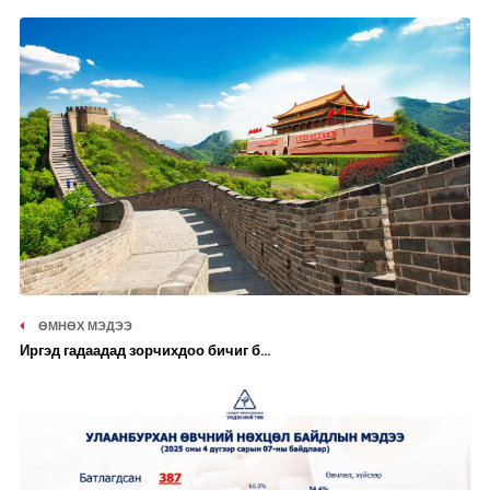
ӨМНӨХ МЭДЭЭ
Иргэд гадаадад зорчихдоо бичиг б...