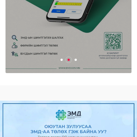
Өнөөдөр цахилгаан хязгаарлах
ХУВААРЬ
2025/04/24
0
469
Ганцмод-Гашуунсухайтын төмөр
замын бүтээн байгуула...
2025/04/24
0
483
Гадаад харилцааны сайд Б.Батцэцэг
Унгар улсад алба...
2025/04/24
0
510
“Power Expo & Festival” ирэх
сарын...
2025/04/24
0
491