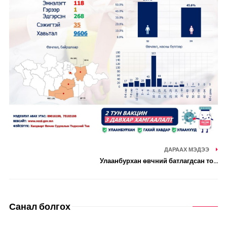
ДАРААХ МЭДЭЭ
Улаанбурхан өвчний батлагдсан то...
Санал болгох