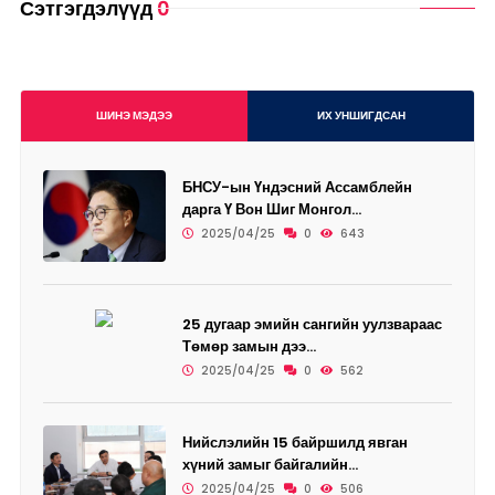
Сэтгэгдэлүүд
0
ШИНЭ МЭДЭЭ
ИХ УНШИГДСАН
БНСУ-ын Үндэсний Ассамблейн
дарга Ү Вон Шиг Монгол...
2025/04/25
0
643
25 дугаар эмийн сангийн уулзвараас
Төмөр замын дээ...
2025/04/25
0
562
Нийслэлийн 15 байршилд явган
хүний замыг байгалийн...
2025/04/25
0
506