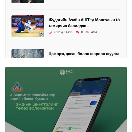
Жүдогийн Азийн АШТ-д Монголын 18
тамирчин барилдан...
2025/04/25
0
434
Цас орж, цасан болон шороон шуурга
шуурахыг онцгой...
2025/04/25
0
456
Өнөөдөр дөрвөн дүүрэгт ЦАХИЛГААН
ХЯЗГААРЛАНА
2025/04/25
0
468
Ази, Номхон далайн бүсийн
"Аспак-2025" ч...
2025/04/24
0
426