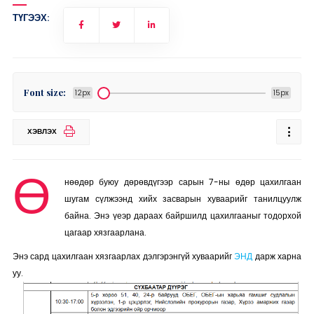
ТҮГЭЭХ:
Font size:
12px
15px
ХЭВЛЭХ
Ө
нөөдөр буюу дөрөвдүгээр сарын 7-ны өдөр цахилгаан
шугам сүлжээнд хийх засварын хуваарийг танилцуулж
байна. Энэ үеэр дараах байршилд цахилгааныг тодорхой
цагаар хязгаарлана.
Энэ сард цахилгаан хязгаарлах дэлгэрэнгүй хуваарийг
ЭНД
дарж харна
уу.