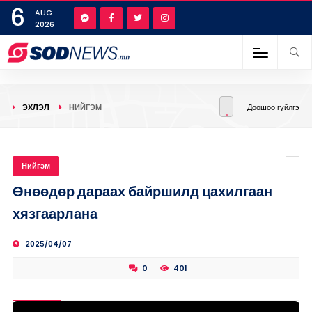
6
AUG
2026
ЭХЛЭЛ
НИЙГЭМ
Доошоо гүйлгэ
Нийгэм
Өнөөдөр дараах байршилд цахилгаан
хязгаарлана
2025/04/07
0
401