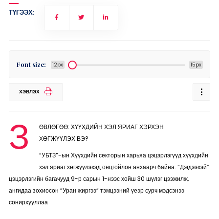
ТҮГЭЭХ:
Font size:
12px
15px
ХЭВЛЭХ
З
ӨВЛӨГӨӨ: ХҮҮХДИЙН ХЭЛ ЯРИАГ ХЭРХЭН
ХӨГЖҮҮЛЭХ ВЭ?
“УБТЗ”-ын Хүүхдийн секторын харьяа цэцэрлэгүүд хүүхдийн
хэл яриаг хөгжүүлэхэд онцгойлон анхаарч байна. “Дэгдээхэй”
цэцэрлэгийн багачууд 9-р сарын 1-нээс хойш 30 шүлэг цээжилж,
ангидаа зохиосон “Уран жиргээ” тэмцээний үеэр сурч мэдсэнээ
сонирхууллаа