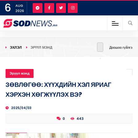
6
AUG
2026
ЭХЛЭЛ
ЭРҮҮЛ МЭНД
Доошоо гүйлгэ
Эрүүл мэнд
ЗӨВЛӨГӨӨ: ХҮҮХДИЙН ХЭЛ ЯРИАГ
ХЭРХЭН ХӨГЖҮҮЛЭХ ВЭ?
2025/04/03
0
443