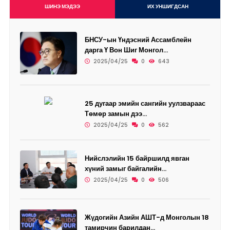
ШИНЭ МЭДЭЭ
ИХ УНШИГДСАН
БНСУ-ын Үндэсний Ассамблейн
дарга Ү Вон Шиг Монгол...
2025/04/25
0
643
25 дугаар эмийн сангийн уулзвараас
Төмөр замын дээ...
2025/04/25
0
562
Нийслэлийн 15 байршилд явган
хүний замыг байгалийн...
2025/04/25
0
506
Жүдогийн Азийн АШТ-д Монголын 18
тамирчин барилдан...