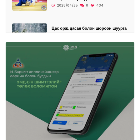
2025/04/25
0
434
Цас орж, цасан болон шороон шуурга
шуурахыг онцгой...
2025/04/25
0
456
Өнөөдөр дөрвөн дүүрэгт ЦАХИЛГААН
ХЯЗГААРЛАНА
2025/04/25
0
468
Ази, Номхон далайн бүсийн
"Аспак-2025" ч...
2025/04/24
0
426
Өнөөдөр цахилгаан хязгаарлах
ХУВААРЬ