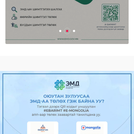
2025/04/24
0
469
Ганцмод-Гашуунсухайтын төмөр
замын бүтээн байгуула...
2025/04/24
0
483
Гадаад харилцааны сайд Б.Батцэцэг
Унгар улсад алба...
2025/04/24
0
510
“Power Expo & Festival” ирэх
сарын...
2025/04/24
0
491
УИХ-ын Нийгмийн бодлогын
байнгын хороо хуралдав