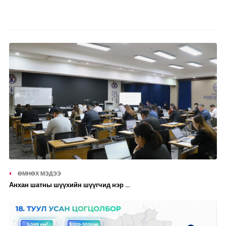
ӨМНӨХ МЭДЭЭ
Анхан шатны шүүхийн шүүгчид нэр ...