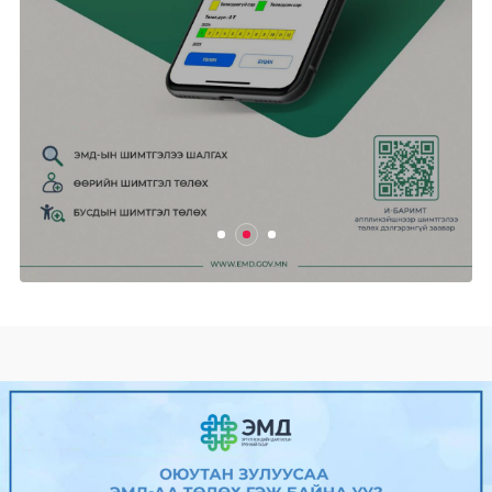
2025/04/24
0
426
Өнөөдөр цахилгаан хязгаарлах
ХУВААРЬ
2025/04/24
0
469
Ганцмод-Гашуунсухайтын төмөр
замын бүтээн байгуула...
2025/04/24
0
483
Гадаад харилцааны сайд Б.Батцэцэг
Унгар улсад алба...
2025/04/24
0
510
“Power Expo & Festival” ирэх
сарын...