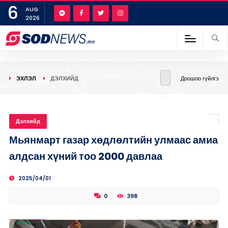
6
AUG
2026
ЭХЛЭЛ
ДЭЛХИЙД
Доошоо гүйлгэ
Дэлхийд
Мьянмарт газар хөдлөлтийн улмаас амиа
алдсан хүний тоо 2000 давлаа
2025/04/01
0
398