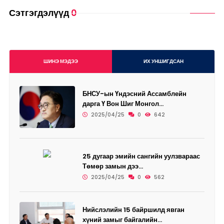
Сэтгэгдэлүүд
0
ШИНЭ МЭДЭЭ
ИХ УНШИГДСАН
БНСУ-ын Үндэсний Ассамблейн
дарга Ү Вон Шиг Монгол...
2025/04/25
0
642
25 дугаар эмийн сангийн уулзвараас
Төмөр замын дээ...
2025/04/25
0
562
Нийслэлийн 15 байршилд явган
хүний замыг байгалийн...