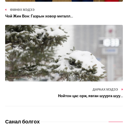
ӨМНӨХ МЭДЭЭ
Чой Жин Вон: Газрын ховор металл...
ДАРААХ МЭДЭЭ
Нойтон цас орж, явган шуурга шуу...
Санал болгох