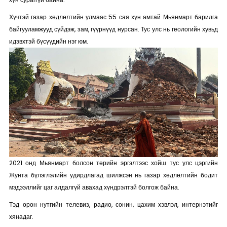
Хүчтэй газар хөдлөлтийн улмаас 55 сая хүн амтай Мьянмарт барилга
байгууламжууд сүйдэж, зам, гүүрнүүд нурсан. Тус улс нь геологийн хувьд
идэвхтэй бүсүүдийн нэг юм.
2021 онд Мьянмарт болсон төрийн эргэлтээс хойш тус улс цэргийн
Жунта бүлэглэлийн удирдлагад шилжсэн нь газар хөдлөлтийн бодит
мэдээллийг цаг алдалгүй авахад хүндрэлтэй болгож байна.
Тэд орон нутгийн телевиз, радио, сонин, цахим хэвлэл, интернэтийг
хянадаг.