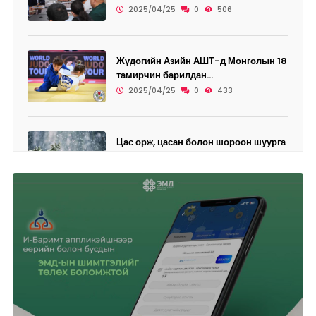
2025/04/25
0
506
Жүдогийн Азийн АШТ-д Монголын 18
тамирчин барилдан...
2025/04/25
0
433
Цас орж, цасан болон шороон шуурга
шуурахыг онцгой...
2025/04/25
0
455
Өнөөдөр дөрвөн дүүрэгт ЦАХИЛГААН
ХЯЗГААРЛАНА
2025/04/25
0
468
Ази, Номхон далайн бүсийн
"Аспак-2025" ч...