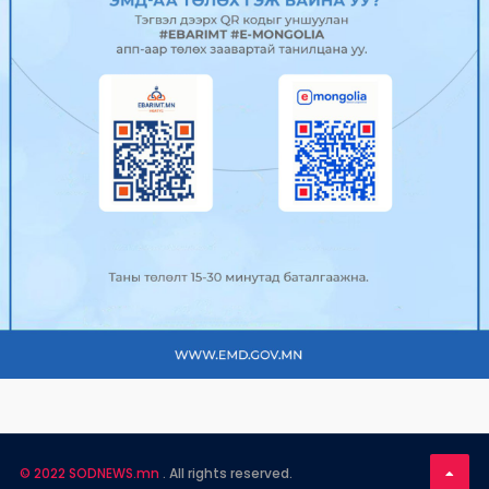
2025/04/24
0
491
УИХ-ын Нийгмийн бодлогын
байнгын хороо хуралдав
2025/04/23
0
479
Нийслэлийн гол болон туслах гудамж
замуудад эвдэрс...
2025/04/23
0
571
АТГ-ын дэргэдэх Олон нийтийн
зөвлөлийн гишүүд нийс...
2025/04/23
0
471
"Улаанбаатар марафон 2025” олон
© 2022 SODNEWS.mn
. All rights reserved.
улсын г...