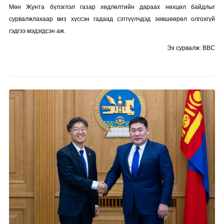
Мөн Жунта бүлэглэл газар хөдлөлтийн дараах нөхцөл байдлыг
сурвалжлахаар виз хүссэн гадаад сэтгүүлчдэд зөвшөөрөл олгохгүй
гэдгээ мэдэгдсэн аж.
Эх сурвалж: ВВС