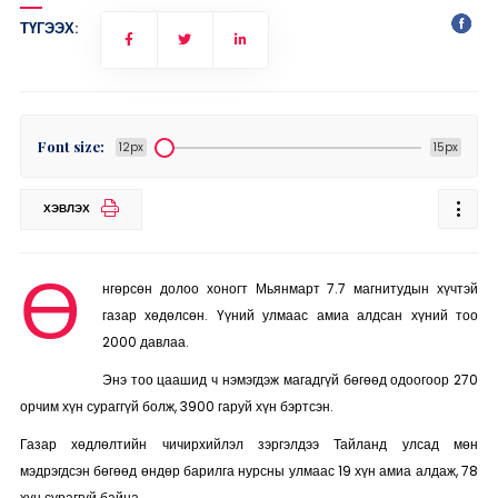
ТҮГЭЭХ:
Font size:
12px
15px
ХЭВЛЭХ
Ө
нгөрсөн долоо хоногт Мьянмарт 7.7 магнитудын хүчтэй
газар хөдөлсөн. Үүний улмаас амиа алдсан хүний тоо
2000 давлаа.
Энэ тоо цаашид ч нэмэгдэж магадгүй бөгөөд одоогоор 270
орчим хүн сураггүй болж, 3900 гаруй хүн бэртсэн.
Газар хөдлөлтийн чичирхийлэл зэргэлдээ Тайланд улсад мөн
мэдрэгдсэн бөгөөд өндөр барилга нурсны улмаас 19 хүн амиа алдаж, 78
хүн сураггүй байна.