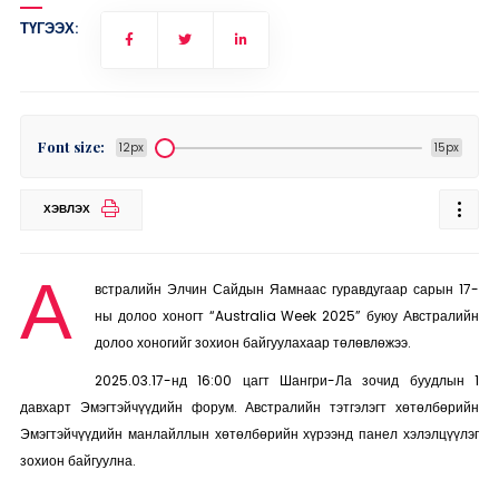
ТҮГЭЭХ:
Font size:
12px
15px
ХЭВЛЭХ
А
встралийн Элчин Сайдын Яамнаас гуравдугаар сарын 17-
ны долоо хоногт “Australia Week 2025” буюу Австралийн
долоо хоногийг зохион байгуулахаар төлөвлөжээ.
2025.03.17-нд 16:00 цагт Шангри-Ла зочид буудлын 1
давхарт Эмэгтэйчүүдийн форум. Австралийн тэтгэлэгт хөтөлбөрийн
Эмэгтэйчүүдийн манлайллын хөтөлбөрийн хүрээнд панел хэлэлцүүлэг
зохион байгуулна.