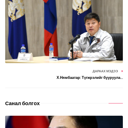
ДАРААХ МЭДЭЭ
Х.Нямбаатар: Түгжрэлийг бууруула...
Санал болгох