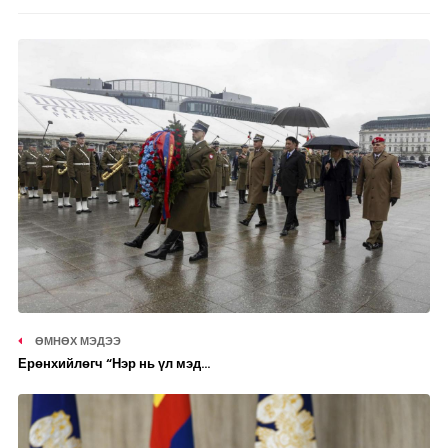
ӨМНӨХ МЭДЭЭ
Ерөнхийлөгч “Нэр нь үл мэд...