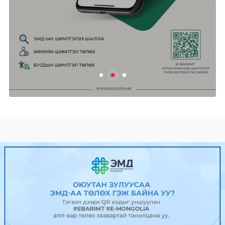
Өнөөдөр цахилгаан хязгаарлах
ХУВААРЬ
2025/04/24
0
471
Ганцмод-Гашуунсухайтын төмөр
замын бүтээн байгуула...
2025/04/24
0
485
Гадаад харилцааны сайд Б.Батцэцэг
Унгар улсад алба...
2025/04/24
0
512
“Power Expo & Festival” ирэх
сарын...
2025/04/24
0
494