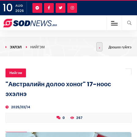
10
AUG
2026
ЭХЛЭЛ
НИЙГЭМ
Доошоо гүйлгэ
Нийгэм
"Австралийн долоо хоног" 17-ноос
эхэлнэ
2025/03/14
0
267