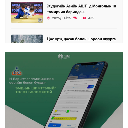
Жүдогийн Азийн АШТ-д Монголын 18
тамирчин барилдан...
2025/04/25
0
435
Цас орж, цасан болон шороон шуурга
шуурахыг онцгой...
2025/04/25
0
457
Өнөөдөр дөрвөн дүүрэгт ЦАХИЛГААН
ХЯЗГААРЛАНА
2025/04/25
0
468
Ази, Номхон далайн бүсийн
"Аспак-2025" ч...
2025/04/24
0
428