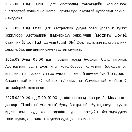
2025.03.18-нд 09:30 цагт Австралид төгсөгчдийн холбооноос
“Тогтвортой хөгжил ба ногоон эрчим хүч” сэдэвтэй уулзалтыг зохион
байгуулна.
2025.03.18-нд 13:30 цагт Австралийн уугуул соёл, урлагийг түгээх
зорилгоор Австралийн диджеридүү хөгжимчин (Matthew Doyle),
бүжигчин (Brock Tutt), дуучин (Josh Sly) Соёл урлагийн их сургуулийн
хөгжим, бүжгийн ангийн оюутнуудтай семинар.
2025.03.19-нд 09:00 цагт Туушин зочид буудлын Сүлд танхимд
Австралийн сайн дурынхны хөтөлбөрөөс хөгжлийн бэрхшээлтэй
иргэдийн тэгш эрхийг хангах хүрээнд зохион байгуулж буй “Сонсголын
бэрхшээлтэй иргэдийг ойлгох нь” семинар. Семинартай холбоотой
хөтөлбөрийг хавсаргав.
2025.03.19-20-нд 11:00-19:00 цагийн хооронд Шангри-Ла Молл-ын 1
давхарт “Taste of Australia” буюу Австралийн бүтээгдэхүүн оруулж
ирдэг компаниуд хоёр өдрийн турш өөрсдийн бүтээгдэхүүнээ
танилцуулж, хөнгөлөлттэй үнээр худалдаалах болно.