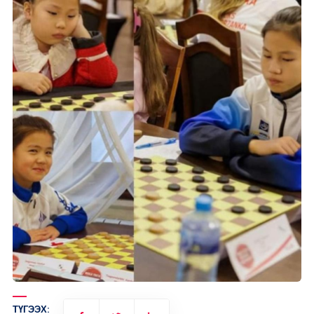
ТҮГЭЭХ: