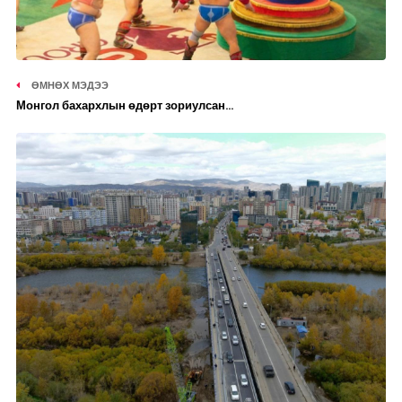
ӨМНӨХ МЭДЭЭ
Монгол бахархлын өдөрт зориулсан...