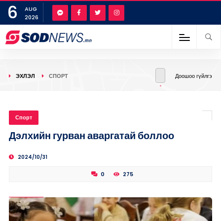
6
AUG
2026
ЭХЛЭЛ
СПОРТ
Доошоо гүйлгэ
Спорт
Дэлхийн гурван аваргатай боллоо
2024/10/31
0
275