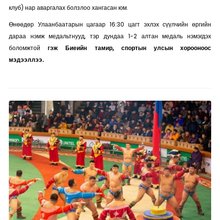
клуб) нар аваргалах болзлоо хангасан юм.
Өнөөдөр Улаанбаатарын цагаар 16:30 цагт эхлэх сүүлчийн өргийн
дараа нэмж медальтнууд, тэр дундаа 1-2 алтан медаль нэмэгдэх
боломжтой
гэж Биеийн тамир, спортын улсын хорооноос
мэдээллээ.