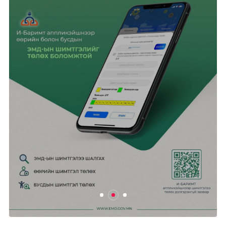
Өнөөдөр дөрвөн дүүрэгт ЦАХИЛГААН
ХЯЗГААРЛАНА
2025/04/25
0
468
Ази, Номхон далайн бүсийн
"Аспак-2025" ч...
2025/04/24
0
426
Өнөөдөр цахилгаан хязгаарлах
ХУВААРЬ
2025/04/24
0
469
Ганцмод-Гашуунсухайтын төмөр
замын бүтээн байгуула...
2025/04/24
0
483