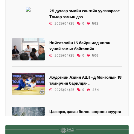
25 дугаар эмийн сангийн уулзвараас
Төмөр замын дээ...
2025/04/25
0
562
Нийслэлийн 15 байршилд явган
хүний замыг байгалийн...
2025/04/25
0
506
Жүдогийн Азийн АШТ-д Монголын 18
тамирчин барилдан...
2025/04/25
0
434
Цас орж, цасан болон шороон шуурга
шуурахыг онцгой...
2025/04/25
0
456