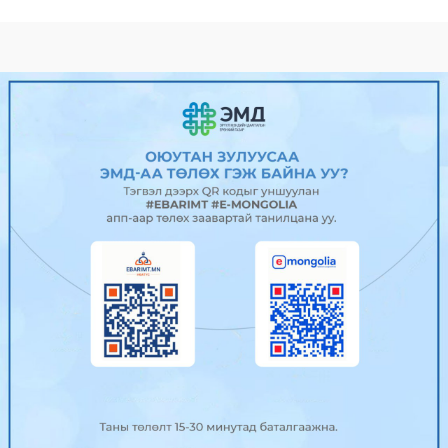
Гадаад харилцааны сайд Б.Батцэцэг
Унгар улсад алба...
2025/04/24
0
510
“Power Expo & Festival” ирэх
сарын...
2025/04/24
0
491
УИХ-ын Нийгмийн бодлогын
байнгын хороо хуралдав
2025/04/23
0
480
Нийслэлийн гол болон туслах гудамж
замуудад эвдэрс...
2025/04/23
0
571