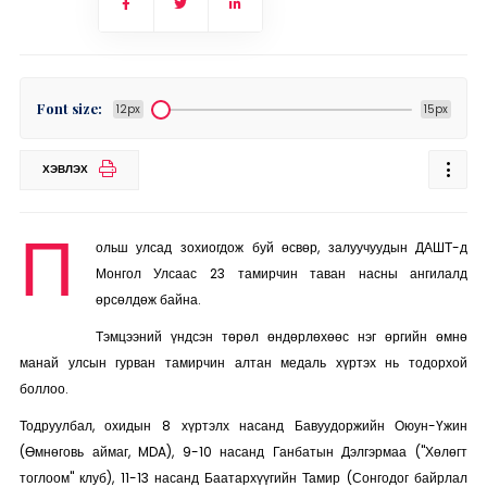
Font size:
12px
15px
ХЭВЛЭХ
П
ольш улсад зохиогдож буй өсвөр, залуучуудын ДАШТ-д
Монгол Улсаас 23 тамирчин таван насны ангилалд
өрсөлдөж байна.
Тэмцээний үндсэн төрөл өндөрлөхөөс нэг өргийн өмнө
манай улсын гурван тамирчин алтан медаль хүртэх нь тодорхой
боллоо.
Тодруулбал, охидын 8 хүртэлх насанд Бавуудоржийн Оюун-Үжин
(Өмнөговь аймаг, MDA), 9-10 насанд Ганбатын Дэлгэрмаа ("Хөлөгт
тоглоом" клуб), 11-13 насанд Баатархүүгийн Тамир (Сонгодог байрлал