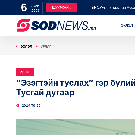
6
AUG
БНСУ-ын Үндэсний Ассам
ШУУРХАЙ :
2026
25 дугаар эмийн сангийн
ЭХЛЭЛ
Нийслэлийн 15 байршилд 
ЭХЛЭЛ
УРЛАГ
Урлаг
“Эзэгтэйн туслах” гэр бүли
Тусгай дугаар
2024/10/30