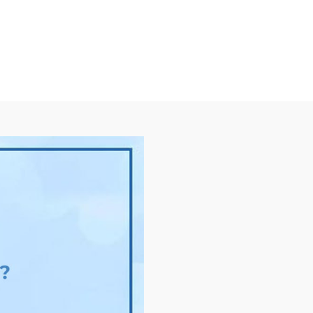
"Улаанбаатар марафон 2025”
олон улсын г...
2025/04/23
0
489