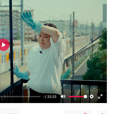
Play
-1:33:25
Mute
Settings
Enter
fullscreen