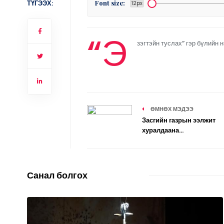
ТҮГЭЭХ:
Font size:
12px
“Э
зэгтэйн туслах” гэр бүлийн 
ӨМНӨХ МЭДЭЭ
Засгийн газрын ээлжит
хуралдаана...
Санал болгох