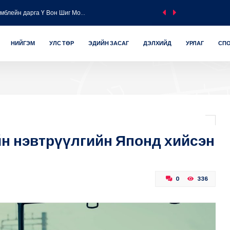
блейн дарга Ү Вон Шиг Мо...
 уулзвараас Төмөр замын...
НИЙГЭМ
УЛС ТӨР
ЭДИЙН ЗАСАГ
ДЭЛХИЙД
УРЛАГ
СП
явган хүний замыг байга...
йн нэвтрүүлгийн Японд хийсэн
0
336