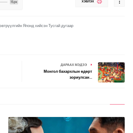
ХЭВЛЭХ
15px
нэвтрүүлгийн Японд хийсэн Тусгай дугаар
ДАРААХ МЭДЭЭ
Монгол бахархлын өдөрт
зориулсан...