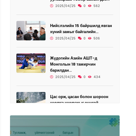
2025/04/25
0
562
Нийслэлийн 15 байршилд явган
хүний замыг байгалийн...
2025/04/25
0
506
Жүдогийн Азийн АШТ-д
Монголын 18 тамирчин
барилдан...
2025/04/25
0
434
Цас орж, цасан болон шороон
шуурга шуурахыг онцгой...
2025/04/25
0
456
Өнөөдөр дөрвөн дүүрэгт
ЦАХИЛГААН ХЯЗГААРЛАНА