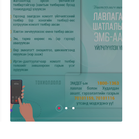
2025/04/25
0
468
Ази, Номхон далайн бүсийн
"Аспак-2025" ч...
2025/04/24
0
426
Өнөөдөр цахилгаан хязгаарлах
ХУВААРЬ
2025/04/24
0
469
Ганцмод-Гашуунсухайтын
төмөр замын бүтээн байгуула...
2025/04/24
0
483
Гадаад харилцааны сайд
Б.Батцэцэг Унгар улсад алба...
2025/04/24
0
510