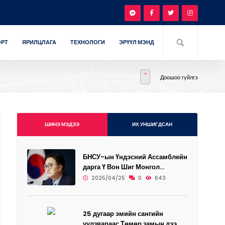
ОРТ
ЯРИЛЦЛАГА
ТЕХНОЛОГИ
ЭРҮҮЛ МЭНД
Доошоо гүйлгэ
ШИНЭ МЭДЭЭ
ИХ УНШИГДСАН
БНСУ-ын Үндэсний Ассамблейн
дарга Ү Вон Шиг Монгол...
2025/04/25
0
643
25 дугаар эмийн сангийн
уулзвараас Төмөр замын дээ...