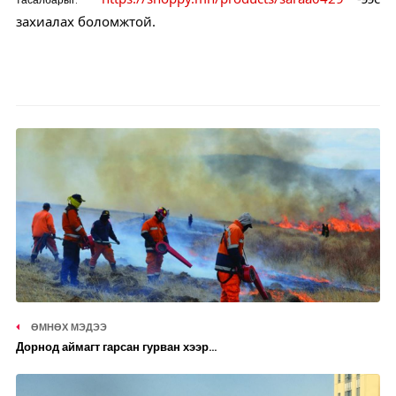
захиалах боломжтой.
ӨМНӨХ МЭДЭЭ
Дорнод аймагт гарсан гурван хээр...