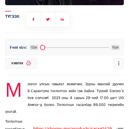
ТҮГЭЭХ:
Font size:
12px
15px
ХЭВЛЭХ
М
онгол улсын гавьяат жүжигчин, Зууны манлай дуучин
Б.Сарантуяа тоглолтоо хийх гэж байна. Түүний Saraa`s
live concert 2023 оны 4 сарын 29-ний 17:00 цагт UG
Arena-д болно. Тоглолтын тасалбар 89.000 төгрөгийн
үнэтэй.
Тоглолтын
https://shoppy.mn/products/saraa0429
-ээс
тасалбарыг: