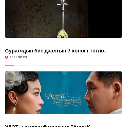
УРЛАГ
Сурагчдын бие даалтын 7 хоногт тогло...
2025/03/13
УРЛАГ
УДЭТ-ын уран бүтээлчид “Анна К...