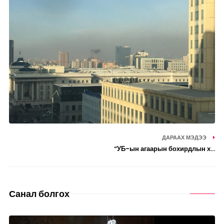
ДАРААХ МЭДЭЭ
“УБ-ын агаарын бохирдлын х...
Санал болгох