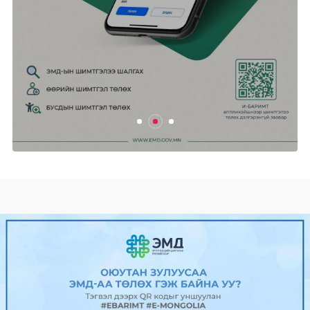
Өнөөдөр цахилгаан хязгаарлах
ХУВААРЬ
2025/04/24
0
471
Ганцмод-Гашуунсухайтын төмөр
замын бүтээн байгуула...
2025/04/24
0
485
Гадаад харилцааны сайд Б.Батцэцэг
Унгар улсад алба...
2025/04/24
0
512
“Power Expo & Festival” ирэх
сарын...
2025/04/24
0
494