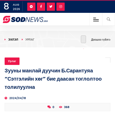
8
AUG
2026
ЭХЛЭЛ
УРЛАГ
Доошоо гүйлгэ
Урлаг
Зууны манлай дуучин Б.Сарантуяа
“Сэтгэлийн хөг” бие даасан тоглолтоо
толилуулна
2024/04/18
0
368