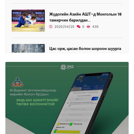
Жүдогийн Азийн АШТ-д Монголын 18
тамирчин барилдан...
2025/04/25
0
435
Цас орж, цасан болон шороон шуурга
шуурахыг онцгой...
2025/04/25
0
457
Өнөөдөр дөрвөн дүүрэгт ЦАХИЛГААН
ХЯЗГААРЛАНА
2025/04/25
0
468
Ази, Номхон далайн бүсийн
"Аспак-2025" ч...
2025/04/24
0
428